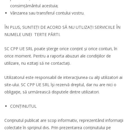
consimțământul acestuia;
Vânzarea sau transferul contului vostru.
ÎN PLUS, SUNTEȚI DE ACORD SĂ NU UTLIZAȚI SERVICIILE ÎN
NUMELE UNEI TERTE PĂRTI.
SC CPP UE SRL poate șterge orice conțint și orice conturi, în
orice moment. Pentru a raporta abuzuri ale condiţiilor de
utilizare, nu ezitaţi să ne contactați.
Utilizatorul este responsabil de interacţiunea cu alţi utilizatori ai
site-ului. SC CPP UE SRL îşi rezervă dreptul, dar nu are nici o
obligaţie, să urmărească disputele dintre utilizatori.
CONȚINUTUL
Conţinutul publicat are scop informativ, reprezentând informaţii
colectate în sprijinul dvs. Prin prezentarea conținutului pe