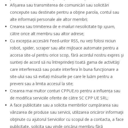
Afișarea sau transmiterea de comunicări sau solicitări
concepute sau destinate pentru a obţine parola, contul sau
alte informații personale ale altor membri;
Crearea sau trimiterea de e-mailuri nesolicitate tip
spam
,
către orice alt membru sau altor adrese;
Cu excepția accesării Feed-urilor RSS, nu veți folosi niciun
robot, spider, scraper sau alte mijloace automate pentru a
accesa site-ul pentru orice scop, fără acordul nostru expres şi
sunteți de acord să nu întreprindeți toată gama de activităţi
care interferează sau poate interfera în buna funcţionare a
site-ului sau să evitați măsurile pe care le luăm pentru a
preveni sau a limita accesul la site;
Crearea mai multor conturi CPPUE.ro pentru a influența sau
de modifica serviciile oferite de către SC CPP UE SRL;
A face publicitate sau a solicita membrilor cumpărarea sau
vânzarea de produse sau servicii, utilizarea oricăror informaţii
obţinute cu ajutorul Serviciilor cu scopul de a contacta, a face
publicitate, solicita sau vinde oricărui membru fără