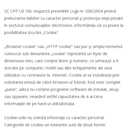
SC CPP UE SRL respectă prevedrile Legii nr. 506/2004 privind
prelucrarea datelor cu caracter personal şi protecţia vieţii private
în sectorul comunicaţiilor electronice, informându-vă cu privire la
posibilitatea stocării „Cookie”.
„Browser cookie” sau „HTTP cookie” sau pur şi simplu termenul
cunoscut sub denumirea „cookie” reprezintă un fişier de
dimensiuni mici, care conţine litere şi numere, ce urmează a fi
stocate pe computer, mobil sau alte echipamente ale unui
utilizator cu conexiune la Internet. Cookie-ul se instalează prin
solicitarea emisă de către browser-ul folosit, însă este complet
„pasiv”, adică nu conţine programe software de instalat, viruşi
sau spyware, neavând astfel capacitatea de a accesa
informaţiile de pe hard-ul utilizatorului.
Cookie-urile nu solicită informaţii cu caracter personal.
Categoriile de cookie-uri existente sunt de două forme: