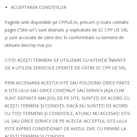
ACCEPTAREA CONDIŢIILOR
Paginile web disponibile pe CPPUE.ro, precum şi toate celelalte
pagini (“Site-uri”) sunt deţinute şi exploatate de SC CPP UE SRL
şi sunt accesate de către dvs. în conformitate cu termenii de
utilizare descrişi mai jos.
CITIŢI ACEŞTI TERMENI DE UTILIZARE CU ATENŢIE ÎNAINTE
DE A UTILIZA SERVICIILE OFERITE DE CĂTRE SC CPP UE SRL.
PRIN ACCESAREA ACESTUI SITE SAU FOLOSIND ORICE PARTE
A SITE-ULUI SAU ORICE CONŢINUT SAU SERVICII (AŞA CUM
SUNT DEFINITE MAI JOS) DE PE SITE, SUNTEŢI DE ACORD CU
ACEŞTI TERMENI ŞI CONDIŢII. DACĂ NU SUNTEŢI DE ACORD
CU TOŢI TERMENII ŞI CONDIŢIILE, ATUNCI NU ACCESAŢI SITE-
UL SAU ORICE SERVICII DE PE ACESTA. ACCEPTUL SITE-ULUI
ESTE EXPRES CONDIŢIONAT DE AVIZUL DVS. CU PRIVIRE LA
ACEŞTI TERMENI ŞI CONDIŢII.