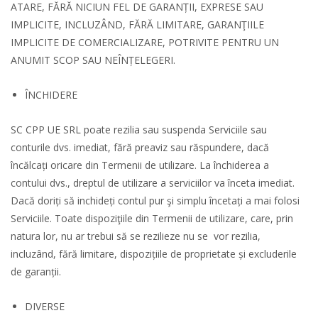
ATARE, FĂRĂ NICIUN FEL DE GARANȚII, EXPRESE SAU
IMPLICITE, INCLUZÂND, FĂRĂ LIMITARE, GARANŢIILE
IMPLICITE DE COMERCIALIZARE, POTRIVITE PENTRU UN
ANUMIT SCOP SAU NEÎNȚELEGERI.
ÎNCHIDERE
SC CPP UE SRL poate rezilia sau suspenda Serviciile sau
conturile dvs. imediat, fără preaviz sau răspundere, dacă
încălcați oricare din Termenii de utilizare. La închiderea a
contului dvs., dreptul de utilizare a serviciilor va înceta imediat.
Dacă doriți să inchideți contul pur şi simplu încetați a mai folosi
Serviciile. Toate dispoziţiile din Termenii de utilizare, care, prin
natura lor, nu ar trebui să se rezilieze nu se vor rezilia,
incluzând, fără limitare, dispozițiile de proprietate și excluderile
de garanții.
DIVERSE