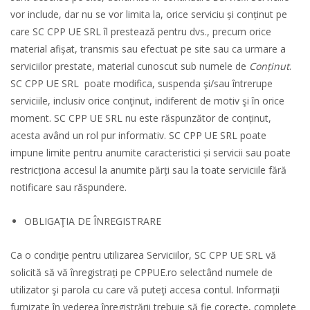
vor include, dar nu se vor limita la, orice serviciu și conținut pe
care SC CPP UE SRL îl prestează pentru dvs., precum orice
material afișat, transmis sau efectuat pe site sau ca urmare a
serviciilor prestate, material cunoscut sub numele de
Conținut
.
SC CPP UE SRL poate modifica, suspenda şi/sau întrerupe
serviciile, inclusiv orice conţinut, indiferent de motiv şi în orice
moment. SC CPP UE SRL nu este răspunzător de conținut,
acesta având un rol pur informativ. SC CPP UE SRL poate
impune limite pentru anumite caracteristici și servicii sau poate
restricționa accesul la anumite părți sau la toate serviciile fără
notificare sau răspundere.
OBLIGAŢIA DE ÎNREGISTRARE
Ca o condiţie pentru utilizarea Serviciilor, SC CPP UE SRL vă
solicită să vă înregistrați pe CPPUE.ro selectând numele de
utilizator şi parola cu care vă puteţi accesa contul. Informații
furnizate în vederea înregistrării trebuie să fie corecte, complete