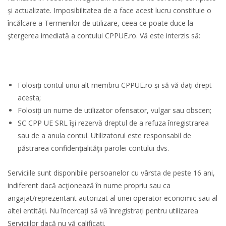
și actualizate. Imposibilitatea de a face acest lucru constituie o
încălcare a Termenilor de utilizare, ceea ce poate duce la
ştergerea imediată a contului CPPUE.ro. Vă este interzis să:
Folosiți contul unui alt membru CPPUE.ro și să vă dați drept
acesta;
Folosiți un nume de utilizator ofensator, vulgar sau obscen;
SC CPP UE SRL îşi rezervă dreptul de a refuza înregistrarea
sau de a anula contul. Utilizatorul este responsabil de
păstrarea confidenţialităţii parolei contului dvs.
Serviciile sunt disponibile persoanelor cu vârsta de peste 16 ani,
indiferent dacă acţionează în nume propriu sau ca
angajat/reprezentant autorizat al unei operator economic sau al
altei entități. Nu încercați să vă înregistrați pentru utilizarea
Serviciilor dacă nu vă calificați.