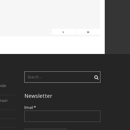
›
»
Search
for:
nile
Newsletter
rsuri
Email
*