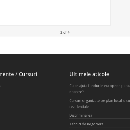
2
of
4
mente / Cursuri
Ultimele aticole
s
Cu ce ajuta fondurile europene pasiu
noastre?
Cursuri organizate pe plan local si cu
rezidentiale
Discriminarea
Tehnici de negociere