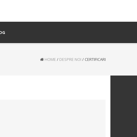
OG
HOME
/
DESPRE NOI
/
CERTIFICARI