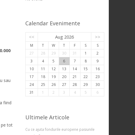
Calendar Evenimente
<<
Aug 2026
>>
M
T
W
T
F
S
S
00.000
27
28
29
30
31
1
2
3
4
5
6
7
8
9
10
11
12
13
14
15
16
17
18
19
20
21
22
23
ru sau
24
25
26
27
28
29
30
31
1
2
3
4
5
6
a fiind
Ultimele Articole
 pe tot
Cu ce ajuta fondurile europene pasiunile