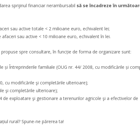
ordarea sprijinul financiar nerambursabil
să se încadreze în următoar
aceri sau active totale < 2 milioane euro, echivalent lei;
e afaceri sau active < 10 milioane euro, echivalent în lei.
 6.4, propuse spre consultare, în funcție de forma de organizare sunt:
le și Întreprinderile familiale (OUG nr. 44/ 2008, cu modificările și comp
 cu modificările şi completările ulterioare);
e şi completările ulterioare);
 de exploatare şi gestionare a terenurilor agricole şi a efectivelor de
țiul rural? Spune-ne părerea ta!