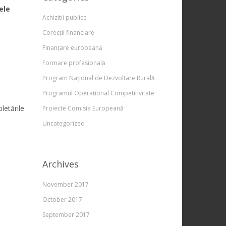
ele
Achizitii publice
Corecții financiare
Finanțare europeană
Formare profesională
Program Național de Dezvoltare Rurală
Programul Operațional Competitivitate
letările
Proiecte Comisia Europeană
Uncategorized
Archives
November 2017
October 2017
September 2017