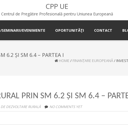
CPP UE
Centrul de Pregătire Profesională pentru Uniunea Europeană
I/SEMINARII/EVENIMENTE
OPORTUNITĂŢI
CONTACT
BL
 6.2 ȘI SM 6.4 – PARTEA I
HOME
/
FINANȚARE EUROPEANĂ
/
INVEST
URAL PRIN SM 6.2 ȘI SM 6.4 – PARTE
 DE DEZVOLTARE RURALĂ
NO COMMENTS YET