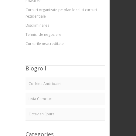
noastre?
Cursuri organizate pe plan local si cursuri
rezidentiale
Discriminarea
Tehnici de negociere
Cursurile neacreditate
Blogroll
Codrina Andrioaiei
Livia Camciuc
Octavian Epure
Categories