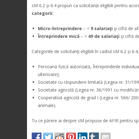
sM 6.2 și 6.4 propun ca solicitanții eligibili pentru ac
categorii:
Micro-întreprindere
– <
9 salariaţi
şi cifră de af
Întreprindere mică
– <
49 de salariaţi
şi cifră d
Categoriile de solicitanţi eligibili în cadrul sM 6.2 și
Persoană fizică autorizată, Întreprinderile individua
ulterioare);
Societate cu răspundere limitată (Legea nr. 31/1990,
Societate agricolă (Legea nr. 36/1991 cu modificăril
Cooperativă agricolă de grad I (Legea nr. 566/ 2004
animale).
Tu ce părere ai despre sM propuse de AFIR pentru spa