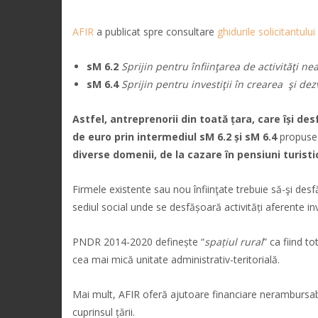
AFIR
a publicat spre consultare
ghidurile solicitantului
sM 6.2
Sprijin pentru înfiinţarea de activităţi ne
sM 6.4
Sprijin pentru investiţii în crearea şi dez
Astfel, antreprenorii din toată țara, care își de
de euro prin intermediul sM 6.2
și sM 6.4
propuse
diverse domenii, de la cazare în pensiuni turisti
Firmele existente sau nou înfiinţate trebuie să-şi desf
sediul social unde se desfășoară activități aferente inves
PNDR 2014-2020 definește “
spațiul rural
” ca fiind t
cea mai mică unitate administrativ-teritorială.
Mai mult, AFIR oferă ajutoare financiare nerambursabile
cuprinsul țării.