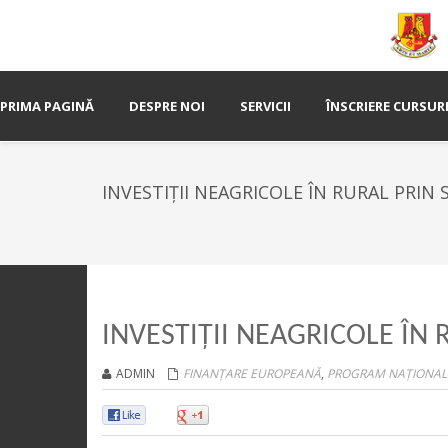
PRIMA PAGINĂ
DESPRE NOI
SERVICII
ÎNSCRIERE CURSUR
INVESTIȚII NEAGRICOLE ÎN RURAL PRIN SM
INVESTIȚII NEAGRICOLE ÎN R
ADMIN
FINANȚARE EUROPEANĂ
,
PROGRAM NAȚIONAL
0
0