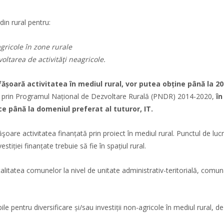
din rural pentru:
agricole în zone rurale
voltarea de activităţi neagricole.
sfășoară activitatea în mediul rural, vor putea obține până la 2
 prin Programul Național de Dezvoltare Rurală (PNDR) 2014-2020,
în
ce până la domeniul preferat al tuturor, IT.
ăşoare activitatea finanțată prin proiect în mediul rural. Punctul de luc
tiției finanțate trebuie să fie în spațiul rural.
otalitatea comunelor la nivel de unitate administrativ-teritorială, comun
 pentru diversificare și/sau investiții non-agricole în mediul rural, de