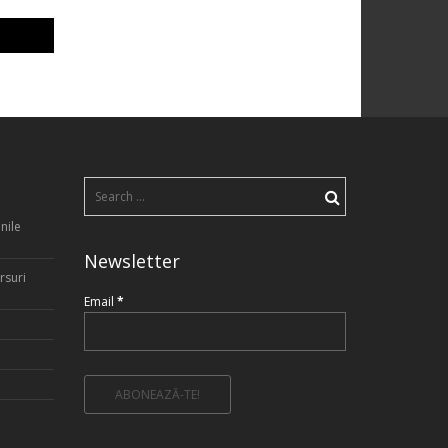
Search
for:
nile
Newsletter
rsuri
Email
*