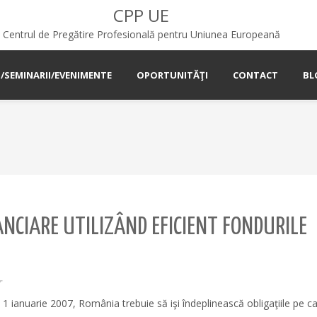
CPP UE
Centrul de Pregătire Profesională pentru Uniunea Europeană
I/SEMINARII/EVENIMENTE
OPORTUNITĂŢI
CONTACT
BL
ANCIARE UTILIZÂND EFICIENT FONDURILE
T
1 ianuarie 2007, România trebuie să işi îndeplinească obligaţiile pe car