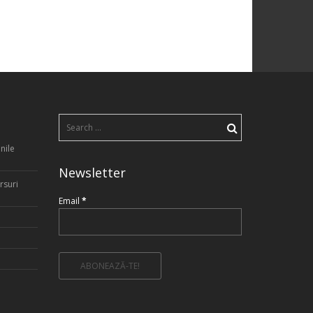
Search
for:
nile
Newsletter
rsuri
Email
*