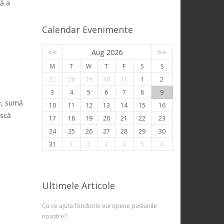
că a
Calendar Evenimente
<<
Aug 2026
>>
M
T
W
T
F
S
S
27
28
29
30
31
1
2
3
4
5
6
7
8
9
ce, sumă
10
11
12
13
14
15
16
escă
17
18
19
20
21
22
23
24
25
26
27
28
29
30
31
1
2
3
4
5
6
Ultimele Articole
Cu ce ajuta fondurile europene pasiunile
noastre?