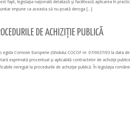
 fapt, legislaţia naţională detaliază şi facilitează aplicarea în practi
omunitar impune ca aceasta să nu poată deroga […]
OCEDURILE DE ACHIZIȚIE PUBLICĂ
sub egida Comisiei Europene (Ghidului COCOF nr. 07/0037/03 la data de
tară exprimată procentual şi aplicabilă contractelor de achiziţii publi
ificabile nereguli la procedurile de achiziţie publică. În legislaţia român