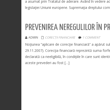
a asumat prin Tratatul de aderare. Având în vedere acest
legislaţiei Uniunii europene. Supremaţia dreptului c
PREVENIREA NEREGULILOR ÎN PR
ADMIN
CORECȚII FINANCIARE
1 COMMENT
Noţiunea “aplicare de corecţie financiară” a apărut 
29.11.2007). Corecţia financiară reprezintă suma forfe
declarată ca neeligibilă, în condiţiile în care sunt ident
aceste prevederi au fost […]