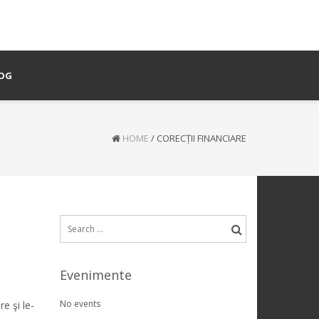
OG
HOME
/
CORECȚII FINANCIARE
Search
for:
Evenimente
No events
e şi le-