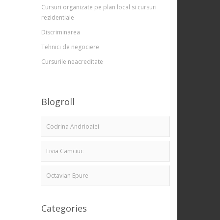
Cursuri organizate pe plan local si cursuri
rezidentiale
Discriminarea
Tehnici de negociere
Cursurile neacreditate
Blogroll
Codrina Andrioaiei
Livia Camciuc
Octavian Epure
Categories