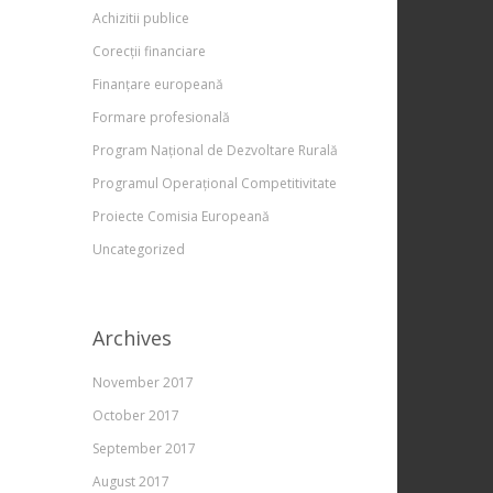
Achizitii publice
Corecții financiare
Finanțare europeană
Formare profesională
Program Național de Dezvoltare Rurală
Programul Operațional Competitivitate
Proiecte Comisia Europeană
Uncategorized
Archives
November 2017
October 2017
September 2017
August 2017