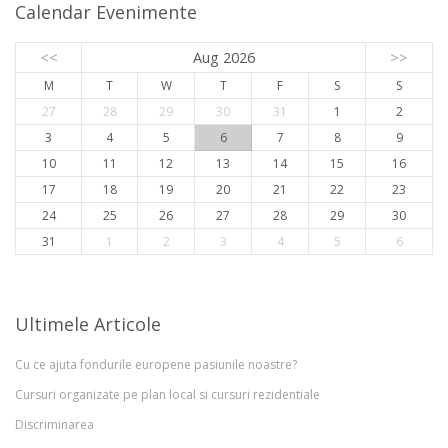
Calendar Evenimente
<<
Aug 2026
>>
M
T
W
T
F
S
S
27
28
29
30
31
1
2
3
4
5
6
7
8
9
10
11
12
13
14
15
16
17
18
19
20
21
22
23
24
25
26
27
28
29
30
31
1
2
3
4
5
6
Ultimele Articole
Cu ce ajuta fondurile europene pasiunile noastre?
Cursuri organizate pe plan local si cursuri rezidentiale
Discriminarea